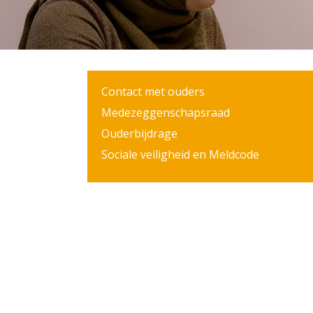
Contact met ouders
Medezeggenschapsraad
Ouderbijdrage
Sociale veiligheid en Meldcode