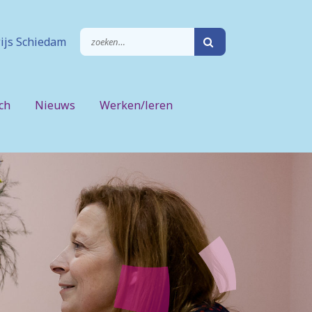
ijs Schiedam
ch
Nieuws
Werken/leren