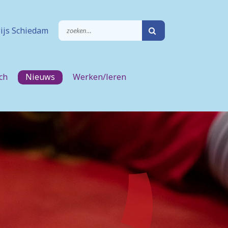
ijs Schiedam
ch
Nieuws
Werken/leren