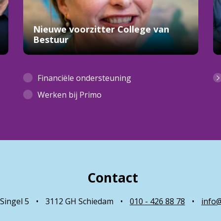
Nieuwe voorzitter College van
Bestuur
Financiële ondersteuning
Werken bij Primo
Contact
Singel 5
•
3112 GH Schiedam
•
010 - 426 88 78
•
info@