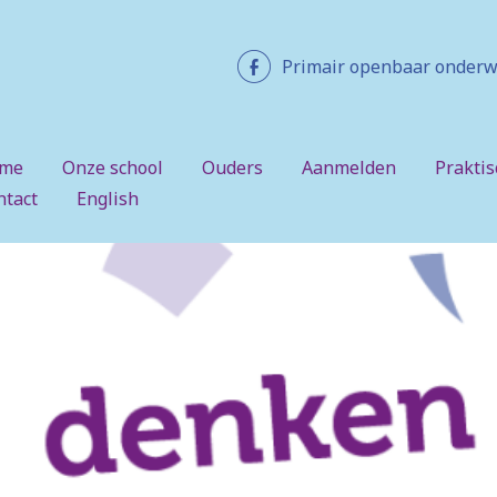
Primair openbaar onderw
me
Onze school
Ouders
Aanmelden
Praktis
ntact
English