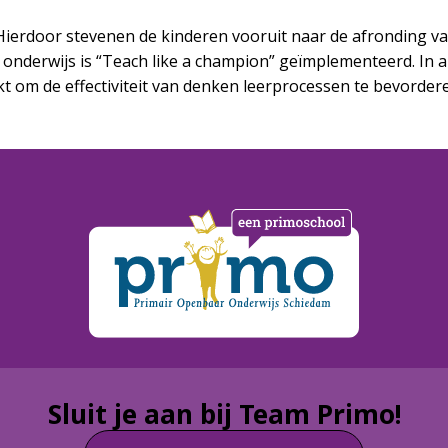
 Hierdoor stevenen de kinderen vooruit naar de afronding v
onderwijs is “Teach like a champion” geïmplementeerd. In all
t om de effectiviteit van denken leerprocessen te bevorder
Sluit je aan bij Team Primo!