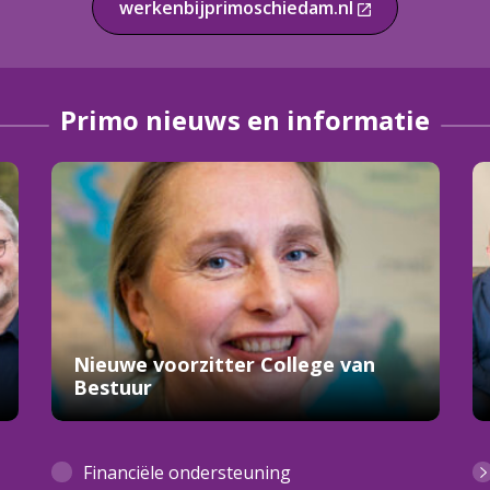
werkenbijprimoschiedam.nl
Primo nieuws en informatie
Nieuwe voorzitter College van
Bestuur
Financiële ondersteuning